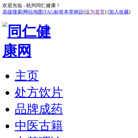
欢迎光临 - 杭州同仁健康！
高级搜索
|
网站地图
|
TAG标签
本草纲目
[
设为首页
] [
加入收藏
]
主页
处方饮片
品牌成药
中医古籍