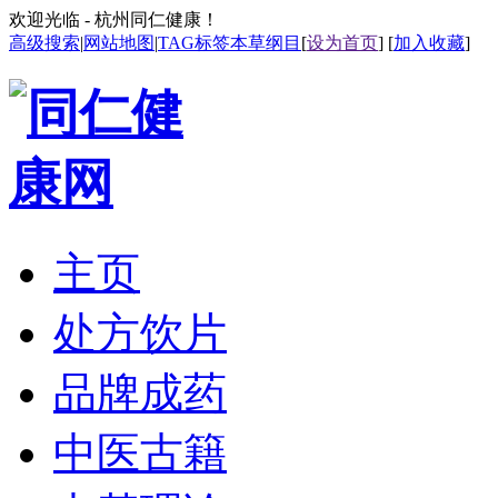
欢迎光临 - 杭州同仁健康！
高级搜索
|
网站地图
|
TAG标签
本草纲目
[
设为首页
] [
加入收藏
]
主页
处方饮片
品牌成药
中医古籍