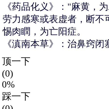
《药品化义》："麻黄，
劳力感寒或表虚者，断不
惕肉瞤，为亡阳症。
《滇南本草》：治鼻窍闭
顶一下
(0)
0%
踩一下
(0)